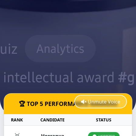
Unmute Voice
🏆 TOP 5 PERFORMANCE RANKERS
RANK
CANDIDATE
STATUS
🥇